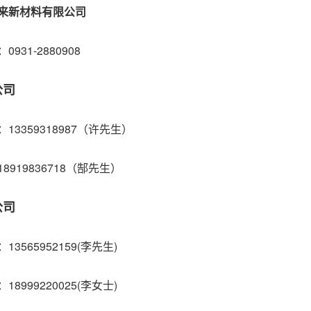
来新材料有限公司
931-2880908
公司
13359318987（许先生）
8919836718（郜先生）
公司
3565952159(李先生)
8999220025(李女士)