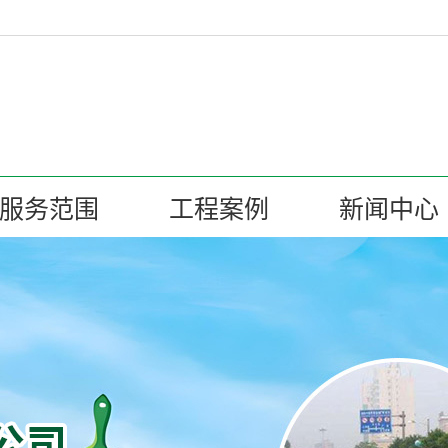
服务范围
工程案例
新闻中心