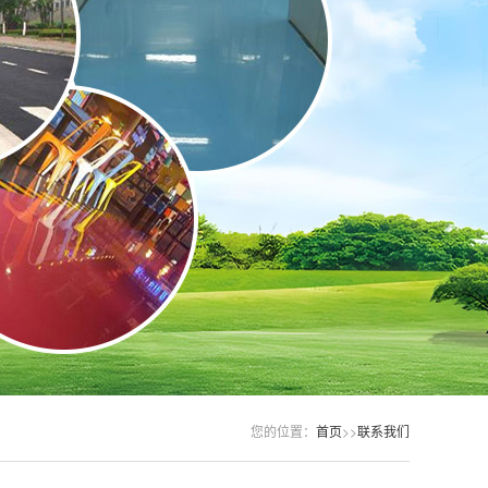
您的位置：
首页
>>
联系我们