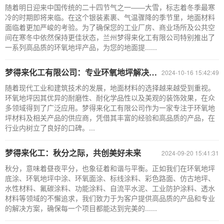
随着明日迎来中国传统的二十四节气之一——大雪，标志着冬季最寒
冷的时期即将来临。在这个银装素裹、气温骤降的季节里，地面材料
面临着更加严峻的考验。为了确保您的工业厂房、商业场所及公共空
间在寒冬中依然保持更佳状态，兰州梦得来化工有限公司特别推出了
一系列高品质的环氧地坪产品，为您的地面提......
梦得来化工有限公司：专业环氧地坪解决方案提供商
2024-10-16 15:42:49
随着现代工业和建筑技术的发展，地面材料的选择越来越受到重视。
环氧地坪因其优异的耐磨性、耐化学品性以及美观的装饰效果，在众
多领域得到了广泛应用。梦得来化工有限公司作为一家专注于环氧地
坪材料及相关产品的供应商，凭借其丰富的经验和高品质的产品，在
行业内树立了良好的口碑。...
梦得来化工：秋分之际，共创美好未来
2024-09-20 15:41:31
秋分，意味着昼夜平分，也象征着和谐与平衡。正如我们在环氧地坪
底涂、环氧地坪中涂、环氧面涂、标线涂料、彩色路面、仿古地坪、
水性材料、氟碳涂料、功能涂料、自流平水泥、工业防护涂料、透水
材料等领域的不懈追求，我们致力于为客户提供高品质的产品和专业
的解决方案，确保每一个项目都能达到完美的......