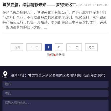
筑梦启航，绘就精彩未来 —— 梦得来化工与中考学子同在
2024-06-17 15:40:02
在这色彩斑斓的六月，梦得来化工有限公司，作为西北地区专业地坪
与涂料的企业，不仅以高品质的环氧地坪系列、标线涂料、彩色路面
等产品装点城市的每一片角落，更为即将踏上中考征途的你们，铺就
一条通往梦想的知识之路。...
首页
上一页
1
2
下一页
尾页
共
2
页
6
条数据
联系地址：甘肃省兰州新区秦川园区秦川镇秦川街西段2168号