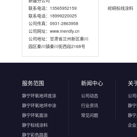
新疆分公司
崆峒标线涂料
联系电话：13565952159
联系电话：18999220025
公司传真：0931-2863958
公司网址：www.mendly.cn
公司地址：甘肃省兰州新区秦川
园区秦川镇秦川街西段2168号
服务范围
新闻中心
关
静宁环氧地坪底涂
公司动态
公司
静宁环氧地坪中涂
行业资讯
静宁
静宁环氧面涂
常见问题
静宁
静宁标线涂料
企业
静宁彩色路面