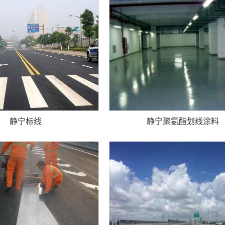
静宁标线
静宁聚氨酯划线涂料