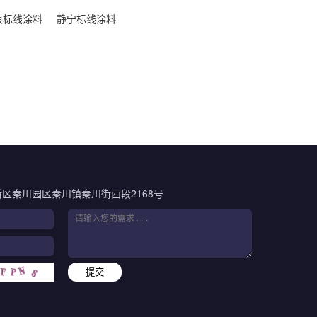
浪标线涂料
静宁标线涂料
区秦川园区秦川镇秦川街西段2168号
提交